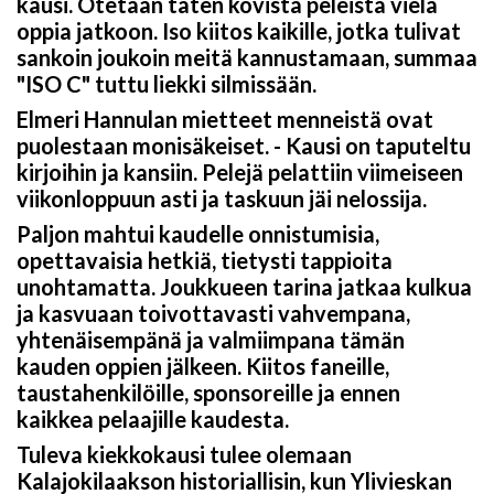
kausi. Otetaan täten kovista peleistä vielä
oppia jatkoon. Iso kiitos kaikille, jotka tulivat
sankoin joukoin meitä kannustamaan, summaa
"ISO C" tuttu liekki silmissään.
Elmeri Hannulan mietteet menneistä ovat
puolestaan monisäkeiset. - Kausi on taputeltu
kirjoihin ja kansiin. Pelejä pelattiin viimeiseen
viikonloppuun asti ja taskuun jäi nelossija.
Paljon mahtui kaudelle onnistumisia,
opettavaisia hetkiä, tietysti tappioita
unohtamatta. Joukkueen tarina jatkaa kulkua
ja kasvuaan toivottavasti vahvempana,
yhtenäisempänä ja valmiimpana tämän
kauden oppien jälkeen. Kiitos faneille,
taustahenkilöille, sponsoreille ja ennen
kaikkea pelaajille kaudesta.
Tuleva kiekkokausi tulee olemaan
Kalajokilaakson historiallisin, kun Ylivieskan