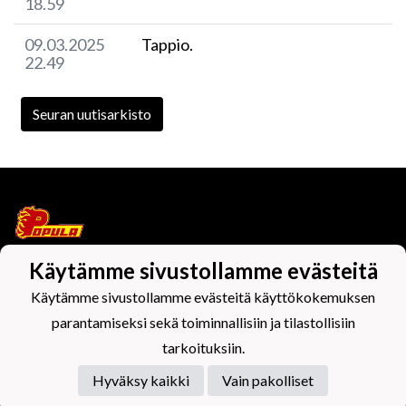
18.59
09.03.2025
Tappio.
22.49
Seuran uutisarkisto
Käytämme sivustollamme evästeitä
Tietosuojaseloste
Käytämme sivustollamme evästeitä käyttökokemuksen
parantamiseksi sekä toiminnallisiin ja tilastollisiin
tarkoituksiin.
Hyväksy kaikki
Vain pakolliset
Powered by