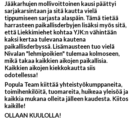
Jääkarhujen mollivoittoinen kausi päättyi
sarjakarsintaan ja sitä kautta vielä
tippumiseen sarjasta alaspäin. Tämä tietää
harrasteen paikallisderbyjen lisäksi myös sitä,
että Liekkimiehet kohtaa YJK:n vähintään
kaksi kertaa tulevana kautena
paikallisderbyssä. Lisämausteen tuo vielä
Nivalan "lehmipoikien" tulemaa kolmoseen,
mikä takaa kaikkien aikojen paikallisia.
Kaikkien aikojen kiekkokautta siis
odotellessa!
Popula Team kiittää yhteistyökumppaneita,
toimihenkilöitä, tuomareita, huikeaa yleisöä ja
kaikkia mukana olleita jälleen kaudesta. Kiitos
kaikille!
OLLAAN KUULOLLA!