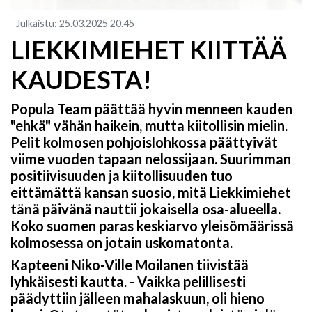
Julkaistu
:
25.03.2025
20.45
LIEKKIMIEHET KIITTÄÄ
KAUDESTA!
Popula Team päättää hyvin menneen kauden
"ehkä" vähän haikein, mutta kiitollisin mielin.
Pelit kolmosen pohjoislohkossa päättyivät
viime vuoden tapaan nelossijaan. Suurimman
positiivisuuden ja kiitollisuuden tuo
eittämättä kansan suosio, mitä Liekkimiehet
tänä päivänä nauttii jokaisella osa-alueella.
Koko suomen paras keskiarvo yleisömäärissä
kolmosessa on jotain uskomatonta.
Kapteeni Niko-Ville Moilanen tiivistää
lyhkäisesti kautta. - Vaikka pelillisesti
päädyttiin jälleen mahalaskuun, oli hieno